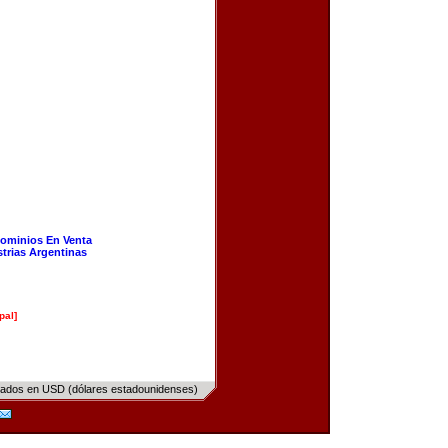
ominios En Venta
strias Argentinas
pal]
sados en USD (dólares estadounidenses)