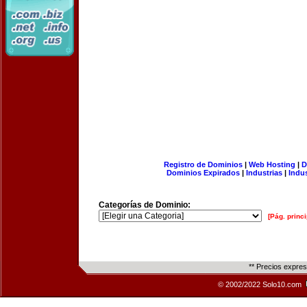
Registro de Dominios
|
Web Hosting
|
D
Dominios Expirados
|
Industrias
|
Indu
Categorías de Dominio:
[Pág. princi
** Precios expre
© 2002/2022 Solo10.com