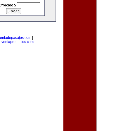
Ofrecido $
entadepasajes.com
|
|
ventaproductos.com
|