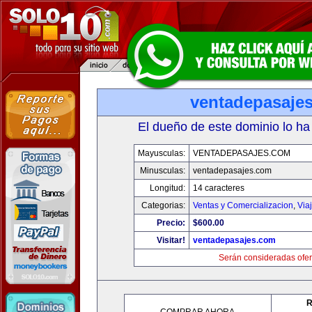
ventadepasaje
El dueño de este dominio lo ha
Mayusculas:
VENTADEPASAJES.COM
Minusculas:
ventadepasajes.com
Longitud:
14 caracteres
Categorias:
Ventas y Comercializacion
,
Via
Precio:
$600.00
Visitar!
ventadepasajes.com
Serán consideradas ofer
R