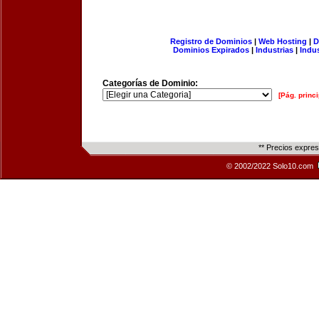
Registro de Dominios
|
Web Hosting
|
D
Dominios Expirados
|
Industrias
|
Indu
Categorías de Dominio:
[Pág. princi
** Precios expre
© 2002/2022 Solo10.com