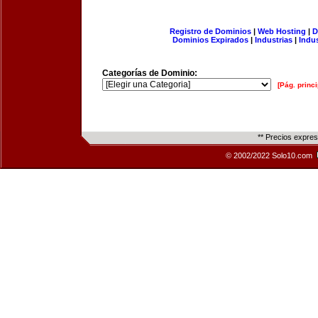
Registro de Dominios
|
Web Hosting
|
D
Dominios Expirados
|
Industrias
|
Indu
Categorías de Dominio:
[Pág. princi
** Precios expre
© 2002/2022 Solo10.com