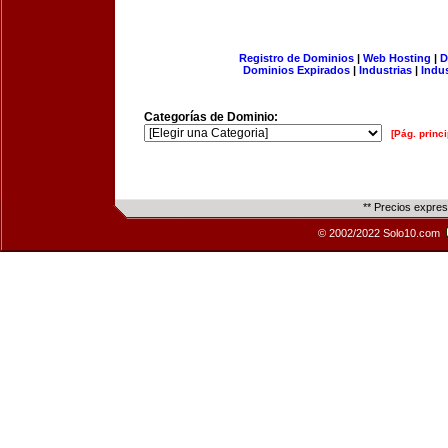
Registro de Dominios
|
Web Hosting
|
D
Dominios Expirados
|
Industrias
|
Indu
Categorías de Dominio:
[Pág. princi
** Precios expre
© 2002/2022 Solo10.com