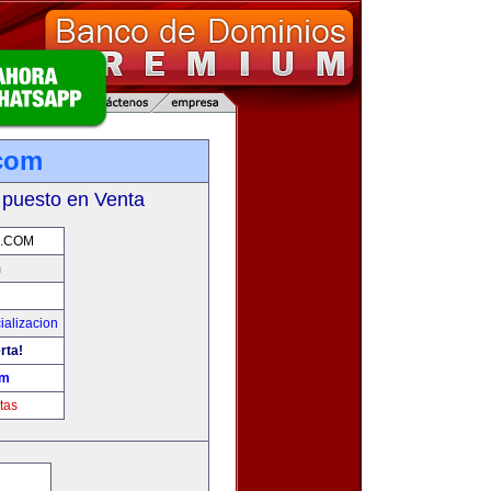
com
 puesto en Venta
.COM
m
ializacion
rta!
om
tas