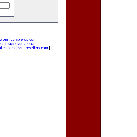
l.com
|
compratop.com
|
com
|
cursoventas.com
|
blico.com
|
zonaresellers.com
|