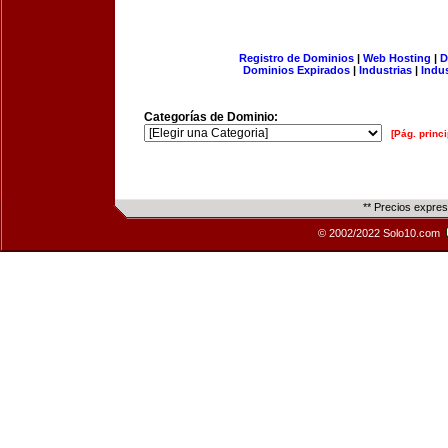
Registro de Dominios
|
Web Hosting
|
D
Dominios Expirados
|
Industrias
|
Indu
Categorías de Dominio:
[Pág. princi
** Precios expre
© 2002/2022 Solo10.com