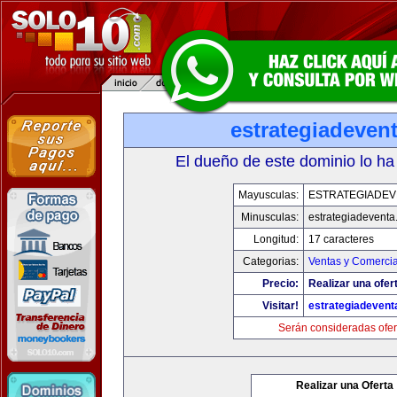
estrategiadeven
El dueño de este dominio lo ha
Mayusculas:
ESTRATEGIADEV
Minusculas:
estrategiadevent
Longitud:
17 caracteres
Categorias:
Ventas y Comercia
Precio:
Realizar una ofer
Visitar!
estrategiadeven
Serán consideradas ofer
Realizar una Oferta