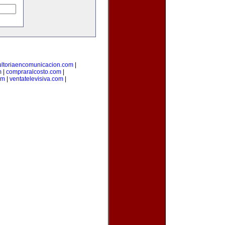
ultoriaencomunicacion.com
|
m
|
compraralcosto.com
|
om
|
ventatelevisiva.com
|