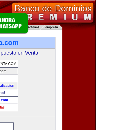
a.com
 puesto en Venta
ENTA.COM
.com
alizacion
rta!
a.com
tas