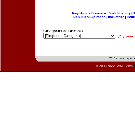
Registro de Dominios
|
Web Hosting
|
D
Dominios Expirados
|
Industrias
|
Indu
Categorías de Dominio:
[Pág. princi
** Precios expre
© 2002/2022 Solo10.com