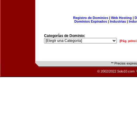
Registro de Dominios
|
Web Hosting
|
D
Dominios Expirados
|
Industrias
|
Indu
Categorías de Dominio:
[Pág. princi
** Precios expre
© 2002/2022 Solo10.com