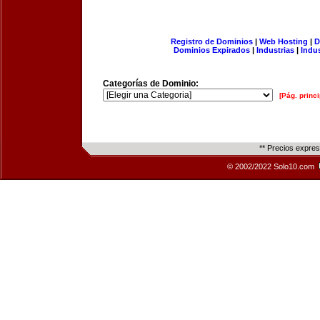
Registro de Dominios
|
Web Hosting
|
D
Dominios Expirados
|
Industrias
|
Indu
Categorías de Dominio:
[Pág. princi
** Precios expre
© 2002/2022 Solo10.com