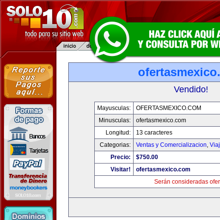
ofertasmexico
Vendido!
Mayusculas:
OFERTASMEXICO.COM
Minusculas:
ofertasmexico.com
Longitud:
13 caracteres
Categorias:
Ventas y Comercializacion
,
Via
Precio:
$750.00
Visitar!
ofertasmexico.com
Serán consideradas ofer