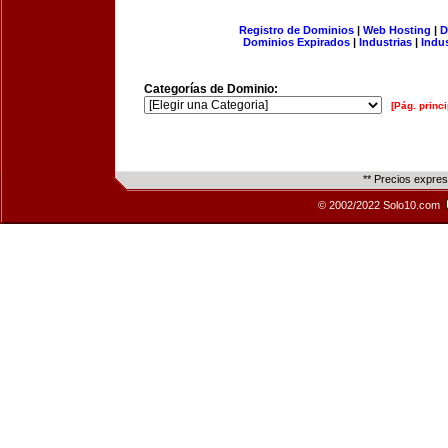
Registro de Dominios
|
Web Hosting
|
D
Dominios Expirados
|
Industrias
|
Indu
Categorías de Dominio:
[Pág. princi
** Precios expre
© 2002/2022 Solo10.com