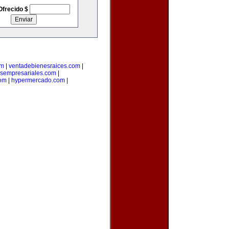
Ofrecido $
om
|
ventadebienesraices.com
|
osempresariales.com
|
om
|
hypermercado.com
|