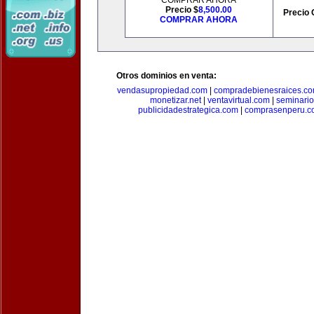
COMPRAR AHORA
Precio $
8,500.00
Precio 
COMPRAR AHORA
Otros dominios en venta:
vendasupropiedad.com
|
compradebienesraices.c
monetizar.net
|
ventavirtual.com
|
seminari
publicidadestrategica.com
|
comprasenperu.c