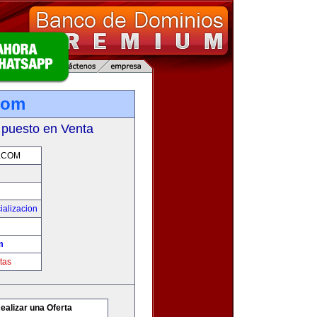
.com
 puesto en Venta
.COM
ializacion
m
tas
ealizar una Oferta