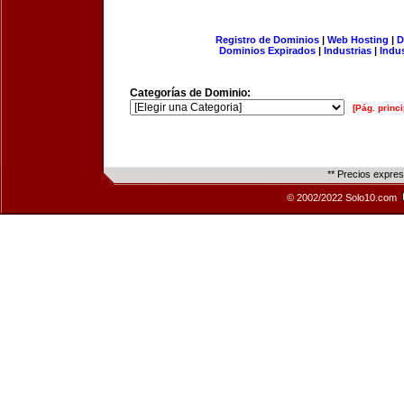
Registro de Dominios
|
Web Hosting
|
D
Dominios Expirados
|
Industrias
|
Indu
Categorías de Dominio:
[Pág. princi
** Precios expre
© 2002/2022 Solo10.com