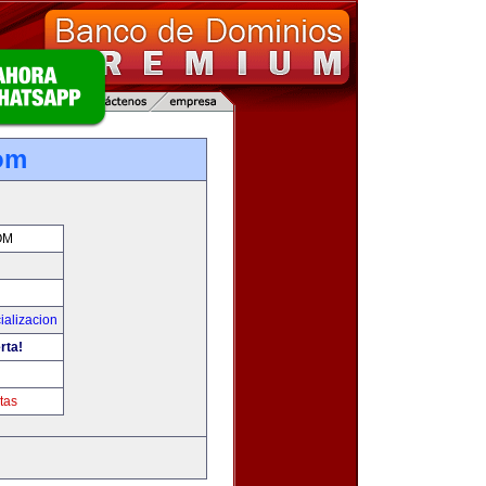
om
OM
ializacion
rta!
tas