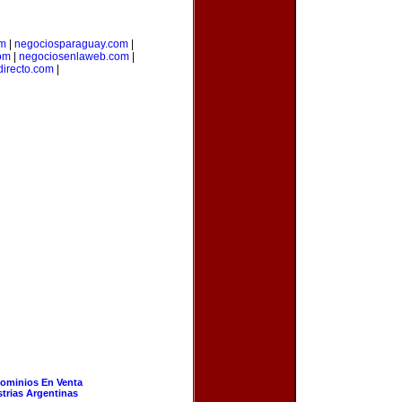
om
|
negociosparaguay.com
|
com
|
negociosenlaweb.com
|
directo.com
|
ominios En Venta
strias Argentinas