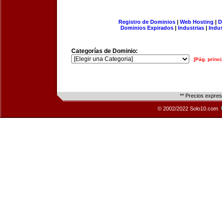
Registro de Dominios
|
Web Hosting
|
D
Dominios Expirados
|
Industrias
|
Indu
Categorías de Dominio:
[Pág. princi
** Precios expre
© 2002/2022 Solo10.com