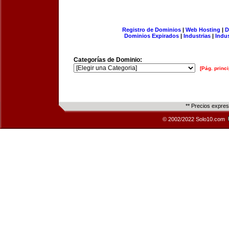
Registro de Dominios
|
Web Hosting
|
D
Dominios Expirados
|
Industrias
|
Indu
Categorías de Dominio:
[Pág. princi
** Precios expre
© 2002/2022 Solo10.com