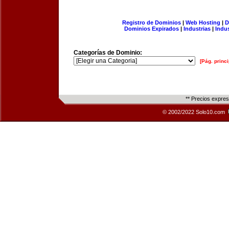
Registro de Dominios
|
Web Hosting
|
D
Dominios Expirados
|
Industrias
|
Indu
Categorías de Dominio:
[Pág. princi
** Precios expre
© 2002/2022 Solo10.com