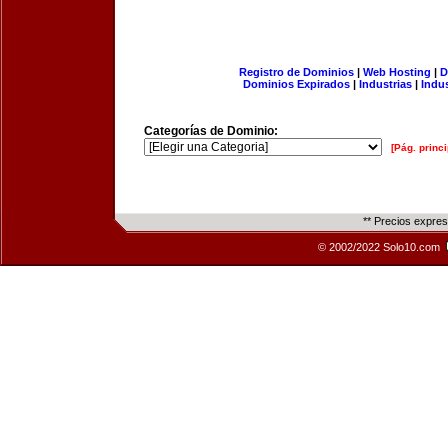
Registro de Dominios
|
Web Hosting
|
D
Dominios Expirados
|
Industrias
|
Indu
Categorías de Dominio:
[Pág. princi
** Precios expre
© 2002/2022 Solo10.com