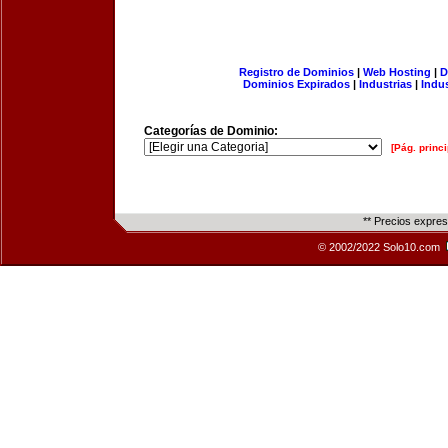
Registro de Dominios
|
Web Hosting
|
D
Dominios Expirados
|
Industrias
|
Indu
Categorías de Dominio:
[Pág. princi
** Precios expre
© 2002/2022 Solo10.com