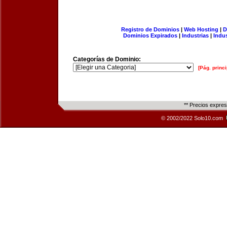
Registro de Dominios
|
Web Hosting
|
D
Dominios Expirados
|
Industrias
|
Indu
Categorías de Dominio:
[Pág. princi
** Precios expre
© 2002/2022 Solo10.com