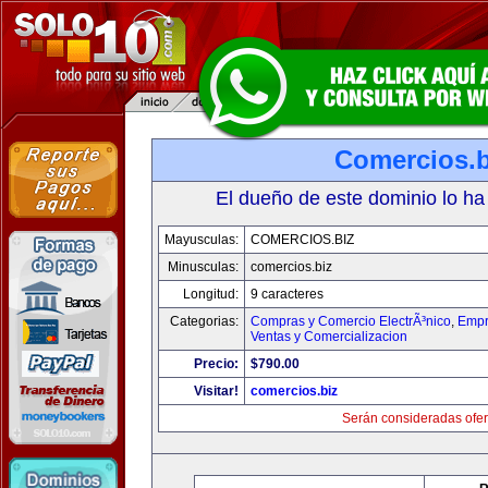
Comercios.b
El dueño de este dominio lo ha
Mayusculas:
COMERCIOS.BIZ
Minusculas:
comercios.biz
Longitud:
9 caracteres
Categorias:
Compras y Comercio ElectrÃ³nico
,
Empr
Ventas y Comercializacion
Precio:
$790.00
Visitar!
comercios.biz
Serán consideradas ofer