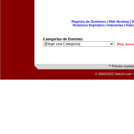
Registro de Dominios
|
Web Hosting
|
D
Dominios Expirados
|
Industrias
|
Indu
Categorías de Dominio:
[Pág. princi
** Precios expre
© 2002/2022 Solo10.com