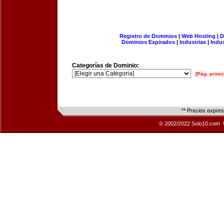
Registro de Dominios
|
Web Hosting
|
D
Dominios Expirados
|
Industrias
|
Indu
Categorías de Dominio:
[Pág. princi
** Precios expre
© 2002/2022 Solo10.com