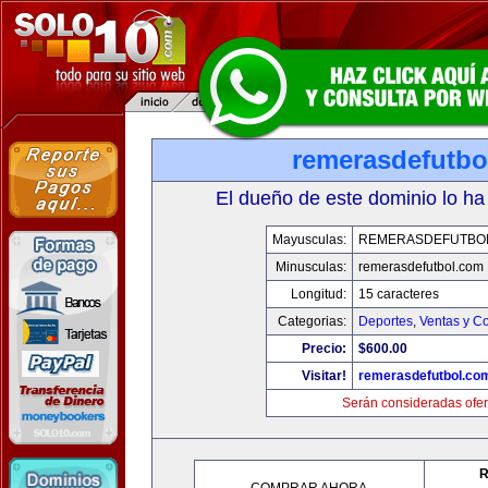
remerasdefutbo
El dueño de este dominio lo ha
Mayusculas:
REMERASDEFUTBO
Minusculas:
remerasdefutbol.com
Longitud:
15 caracteres
Categorias:
Deportes
,
Ventas y Co
Precio:
$600.00
Visitar!
remerasdefutbol.co
Serán consideradas ofer
R