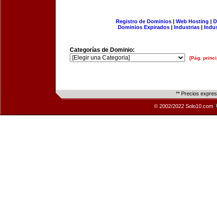
Registro de Dominios
|
Web Hosting
|
D
Dominios Expirados
|
Industrias
|
Indu
Categorías de Dominio:
[Pág. princi
** Precios expre
© 2002/2022 Solo10.com