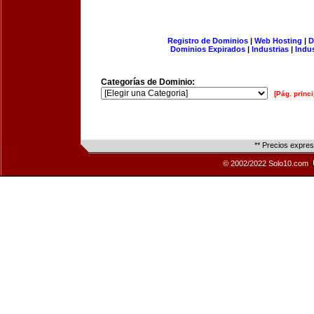
Registro de Dominios
|
Web Hosting
|
D
Dominios Expirados
|
Industrias
|
Indu
Categorías de Dominio:
[Pág. princi
** Precios expre
© 2002/2022 Solo10.com