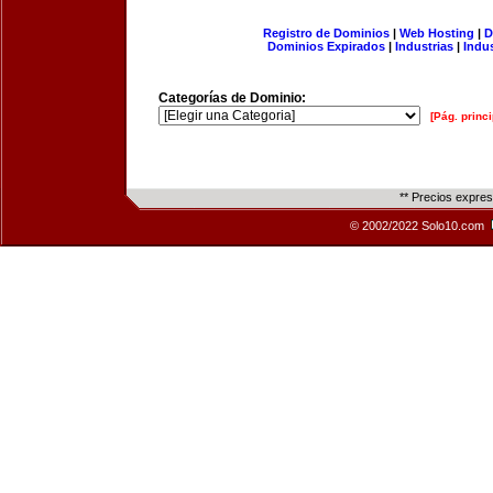
Registro de Dominios
|
Web Hosting
|
D
Dominios Expirados
|
Industrias
|
Indu
Categorías de Dominio:
[Pág. princi
** Precios expre
© 2002/2022 Solo10.com