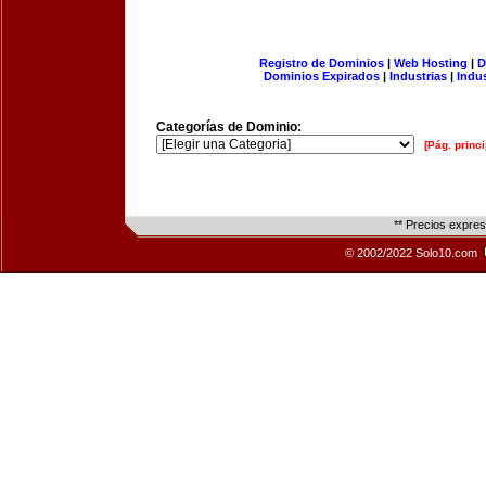
Registro de Dominios
|
Web Hosting
|
D
Dominios Expirados
|
Industrias
|
Indu
Categorías de Dominio:
[Pág. princi
** Precios expre
© 2002/2022 Solo10.com