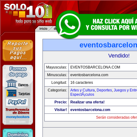
eventosbarcelo
Vendido!
Mayusculas:
EVENTOSBARCELONA.COM
Minusculas:
eventosbarcelona.com
Longitud:
16 caracteres
Categorias:
Artes y Cultura
,
Deportes
,
Juegos y Entr
EspectÃ¡culos
Precio:
Realizar una oferta!
Visitar!
eventosbarcelona.com
Serán consideradas ofer