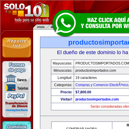
productosimport
El dueño de este dominio lo ha
Mayusculas:
PRODUCTOSIMPORTADOS.CO
Minusculas:
productosimportados.com
Longitud:
19 caracteres
Categorias:
Compras y Comercio ElectrÃ³nico
Precio:
$7,800.00
Visitar!
productosimportados.com
Serán consideradas ofer
R