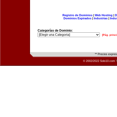
Registro de Dominios
|
Web Hosting
|
D
Dominios Expirados
|
Industrias
|
Indu
Categorías de Dominio:
[Pág. princi
** Precios expre
© 2002/2022 Solo10.com