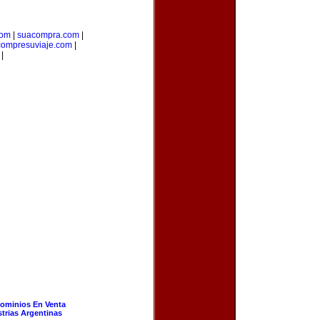
com
|
suacompra.com
|
compresuviaje.com
|
|
ominios En Venta
strias Argentinas