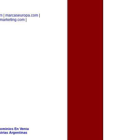
om
|
marcaseuropa.com
|
marketing.com
|
ominios En Venta
strias Argentinas