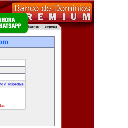
com
smo y Hospedaje
tas