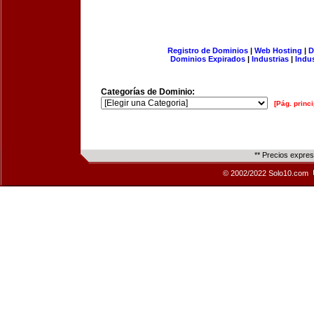
Registro de Dominios
|
Web Hosting
|
D
Dominios Expirados
|
Industrias
|
Indu
Categorías de Dominio:
[Pág. princi
** Precios expre
© 2002/2022 Solo10.com