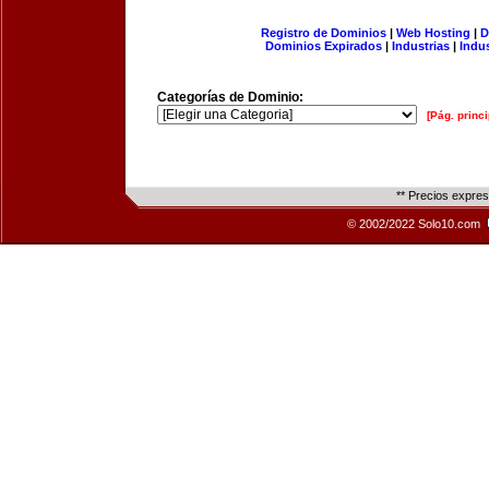
Registro de Dominios
|
Web Hosting
|
D
Dominios Expirados
|
Industrias
|
Indu
Categorías de Dominio:
[Pág. princi
** Precios expre
© 2002/2022 Solo10.com