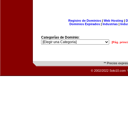
Registro de Dominios
|
Web Hosting
|
D
Dominios Expirados
|
Industrias
|
Indu
Categorías de Dominio:
[Pág. princi
** Precios expre
© 2002/2022 Solo10.com