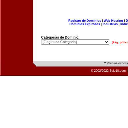
Registro de Dominios
|
Web Hosting
|
D
Dominios Expirados
|
Industrias
|
Indu
Categorías de Dominio:
[Pág. princi
** Precios expre
© 2002/2022 Solo10.com