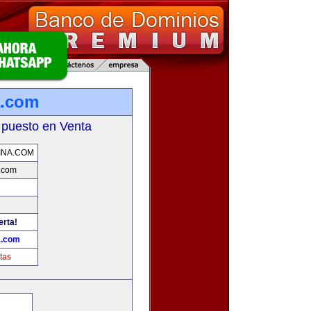
a.com
 puesto en Venta
INA.COM
.com
erta!
a.com
tas