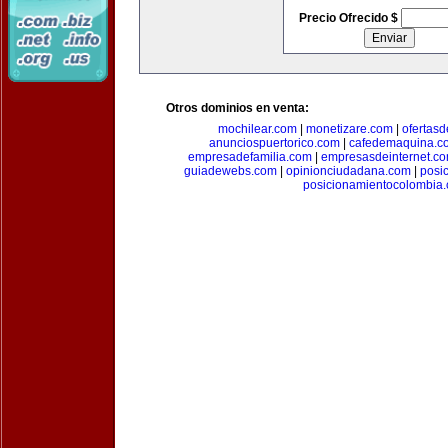
Precio Ofrecido $
Otros dominios en venta:
mochilear.com
|
monetizare.com
|
ofertas
anunciospuertorico.com
|
cafedemaquina.c
empresadefamilia.com
|
empresasdeinternet.c
guiadewebs.com
|
opinionciudadana.com
|
posi
posicionamientocolombia