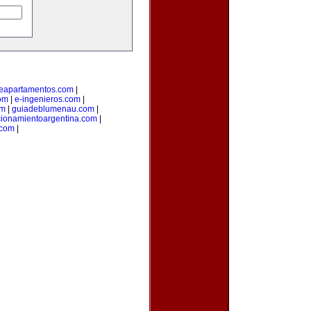
deapartamentos.com
|
om
|
e-ingenieros.com
|
om
|
guiadeblumenau.com
|
cionamientoargentina.com
|
.com
|