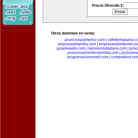
Precio Ofrecido $
Otros dominios en venta:
anunciospuertorico.com
|
cafedemaquina.c
empresadefamilia.com
|
empresasdeinternet.c
guiadewebs.com
|
opinionciudadana.com
|
posi
posicionamientocolombia.com
|
posicion
programacionenred.com
|
comprahost.co