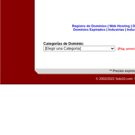
Registro de Dominios
|
Web Hosting
|
D
Dominios Expirados
|
Industrias
|
Indu
Categorías de Dominio:
[Pág. princi
** Precios expre
© 2002/2022 Solo10.com