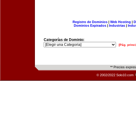
Registro de Dominios
|
Web Hosting
|
D
Dominios Expirados
|
Industrias
|
Indu
Categorías de Dominio:
[Pág. princi
** Precios expre
© 2002/2022 Solo10.com