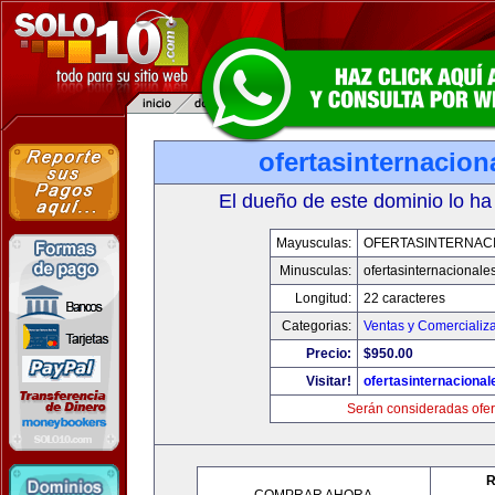
ofertasinternacio
El dueño de este dominio lo ha
Mayusculas:
OFERTASINTERNAC
Minusculas:
ofertasinternacionale
Longitud:
22 caracteres
Categorias:
Ventas y Comercializ
Precio:
$950.00
Visitar!
ofertasinternaciona
Serán consideradas ofer
R