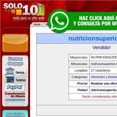
nutricionsuperi
Vendido!
Mayusculas:
NUTRICIONSUPE
Minusculas:
nutricionsuperior
Longitud:
17 caracteres
Categorias:
Alimentos y Bebid
Precio:
Realizar una ofer
Visitar!
nutricionsuperio
Serán consideradas ofer