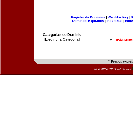
Registro de Dominios
|
Web Hosting
|
D
Dominios Expirados
|
Industrias
|
Indu
Categorías de Dominio:
[Pág. princi
** Precios expre
© 2002/2022 Solo10.com