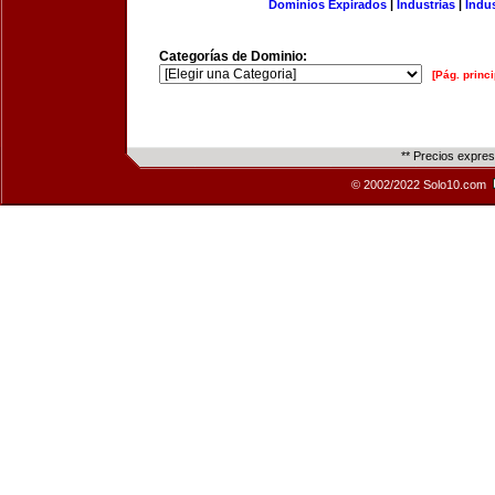
Dominios Expirados
|
Industrias
|
Indu
Categorías de Dominio:
[Pág. princi
** Precios expre
© 2002/2022 Solo10.com