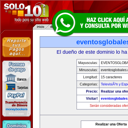
eventosglobale
El dueño de este dominio lo ha
Mayusculas:
EVENTOSGLOB
Minusculas:
eventosglobales
Longitud:
15 caracteres
Categorias:
TelevisiÃ³n y Esp
Precio:
Realizar una ofer
Visitar!
eventosglobale
Serán consideradas ofer
Realizar una Oferta