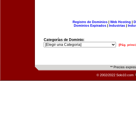
Registro de Dominios
|
Web Hosting
|
D
Dominios Expirados
|
Industrias
|
Indu
Categorías de Dominio:
[Pág. princi
** Precios expre
© 2002/2022 Solo10.com