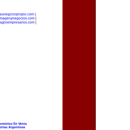
sunegociopropio.com
|
imagenynegocios.com
|
agroempresarios.com
|
ominios En Venta
strias Argentinas