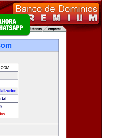
com
.COM
ializacion
rta!
m
tas