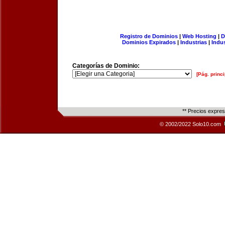
Registro de Dominios
|
Web Hosting
|
D
Dominios Expirados
|
Industrias
|
Indu
Categorías de Dominio:
[Pág. princi
** Precios expre
© 2002/2022 Solo10.com