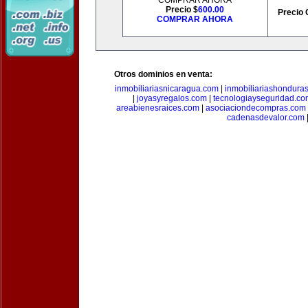
COMPRAR AHORA
Precio $
600.00
Precio 
COMPRAR AHORA
Otros dominios en venta:
inmobiliariasnicaragua.com
|
inmobiliariashondura
|
joyasyregalos.com
|
tecnologiayseguridad.co
areabienesraices.com
|
asociaciondecompras.com
cadenasdevalor.com