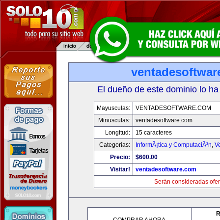
ventadesoftwar
El dueño de este dominio lo ha
Mayusculas:
VENTADESOFTWARE.COM
Minusculas:
ventadesoftware.com
Longitud:
15 caracteres
Categorias:
InformÃ¡tica y ComputaciÃ³n
,
V
Precio:
$600.00
Visitar!
ventadesoftware.com
Serán consideradas ofer
R