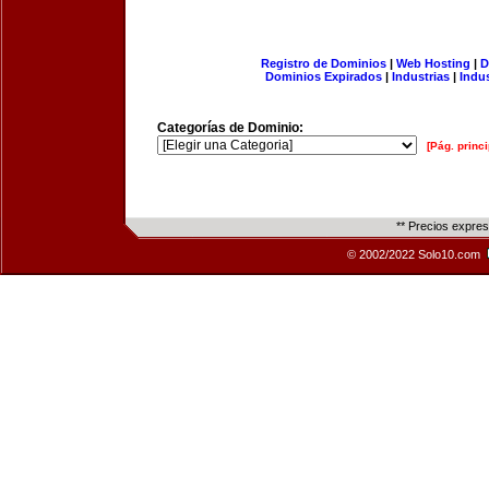
Registro de Dominios
|
Web Hosting
|
D
Dominios Expirados
|
Industrias
|
Indu
Categorías de Dominio:
[Pág. princi
** Precios expre
© 2002/2022 Solo10.com