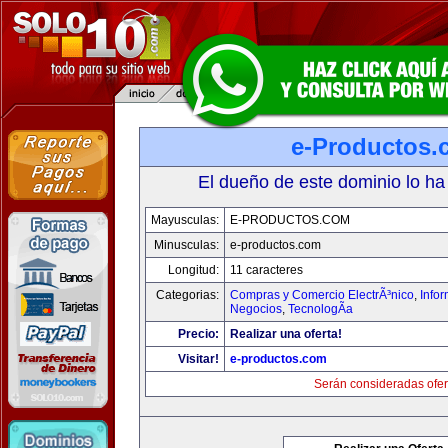
e-Productos.
El dueño de este dominio lo ha
Mayusculas:
E-PRODUCTOS.COM
Minusculas:
e-productos.com
Longitud:
11 caracteres
Categorias:
Compras y Comercio ElectrÃ³nico
,
Info
Negocios
,
TecnologÃ­a
Precio:
Realizar una oferta!
Visitar!
e-productos.com
Serán consideradas ofer