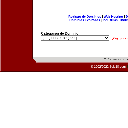
Registro de Dominios
|
Web Hosting
|
D
Dominios Expirados
|
Industrias
|
Indu
Categorías de Dominio:
[Pág. princi
** Precios expre
© 2002/2022 Solo10.com