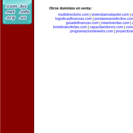
Otros dominios en venta:
multidirectorio.com
|
viviendaenalquiler.com
|
logisticayfinanzas.com
|
prestamoenefectivo.co
guiadefinanzas.com
|
miamiventas.com
|
boletindeofertas.com
|
capacitandonos.com
|
come
programaciondewebs.com
|
proyectos