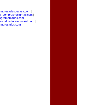
empresadesdecasa.com
|
m
|
comprasnocturnas.com
|
agromercados.com
|
rcializadoraindustrial.com
|
empresarios.com
|