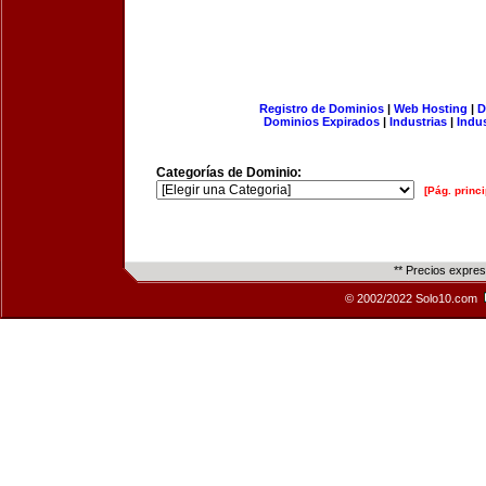
Registro de Dominios
|
Web Hosting
|
D
Dominios Expirados
|
Industrias
|
Indu
Categorías de Dominio:
[Pág. princi
** Precios expre
© 2002/2022 Solo10.com