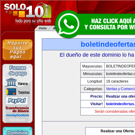
boletindeofert
El dueño de este dominio lo ha
Mayusculas:
BOLETINDEOFE
Minusculas:
boletindeofertas
Longitud:
16 caracteres
Categorias:
Ventas y Comerci
Precio:
Realizar una ofer
Visitar!
boletindeoferta
Serán consideradas ofer
Realizar una Oferta