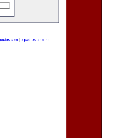
gocios.com
|
e-padres.com
|
e-